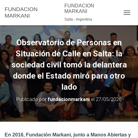
FUNDACION
FUNDACION
MARKANI
MARKANI
C
Salta - Argentina
A
M
B
Observatorio de Personas en
I
A
Situación de Calle en Salta: la
R
M
sociedad civil tomó la delantera
O
D
donde el Estado miró para otro
O
D
lado
E
N
Publicado por
fundacionmarkani
el
27/05/2026
A
V
E
G
A
C
En 2016, Fundación Markani, junto a Manos Abiertas y
I