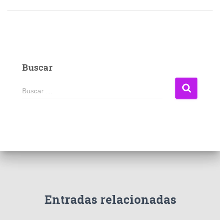
Buscar
B
Buscar …
u
s
c
a
r
:
Entradas relacionadas