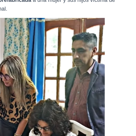
prefabricada
a una mujer y sus hijos víctima de
al.